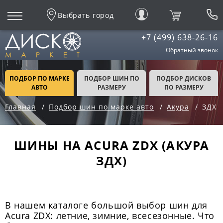
Выбрать город
+7 (499) 638-26-16
Обратный звонок
ПОДБОР ПО МАРКЕ
ПОДБОР ШИН ПО
ПОДБОР ДИСКОВ
АВТО
РАЗМЕРУ
ПО РАЗМЕРУ
Главная
Подбор шин по марке авто
Акура
ЗДХ
ШИНЫ НА ACURA ZDX (АКУРА
ЗДХ)
В нашем каталоге большой выбор шин для
Acura ZDX: летние, зимние, всесезонные. Что