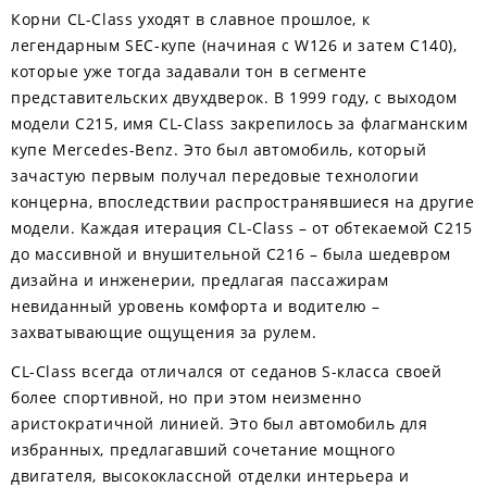
Корни CL-Class уходят в славное прошлое, к
легендарным SEC-купе (начиная с W126 и затем C140),
которые уже тогда задавали тон в сегменте
представительских двухдверок. В 1999 году, с выходом
модели C215, имя CL-Class закрепилось за флагманским
купе Mercedes-Benz. Это был автомобиль, который
зачастую первым получал передовые технологии
концерна, впоследствии распространявшиеся на другие
модели. Каждая итерация CL-Class – от обтекаемой C215
до массивной и внушительной C216 – была шедевром
дизайна и инженерии, предлагая пассажирам
невиданный уровень комфорта и водителю –
захватывающие ощущения за рулем.
CL-Class всегда отличался от седанов S-класса своей
более спортивной, но при этом неизменно
аристократичной линией. Это был автомобиль для
избранных, предлагавший сочетание мощного
двигателя, высококлассной отделки интерьера и