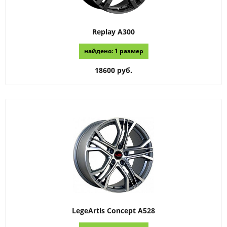
Replay
A300
найдено: 1 размер
18600 руб.
LegeArtis Concept
A528