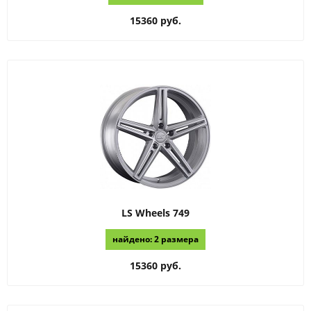
15360 руб.
LS Wheels
749
найдено: 2 размера
15360 руб.