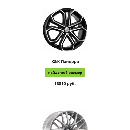
K&K
Пандора
найдено: 1 размер
16810 руб.