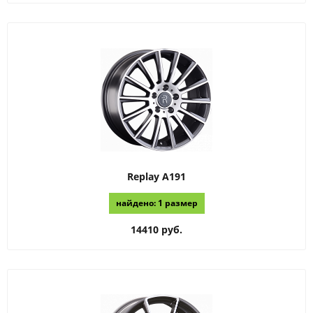
Replay
A191
найдено: 1 размер
14410 руб.