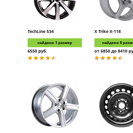
TechLine
534
X Trike
X-118
найдено: 1 размер
найдено: 8 разм
6550 руб.
от 6850 до 8410 р