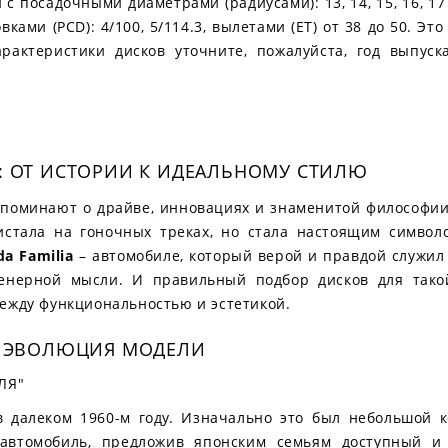
 с посадочными диаметрами (радиусами): 13, 14, 15, 16, 1
овками (PCD): 4/100, 5/114.3, вылетами (ЕТ) от 38 до 50. Эт
актеристики дисков уточните, пожалуйста, год выпуск
A: ОТ ИСТОРИИ К ИДЕАЛЬНОМУ СТИЛЮ
вспоминают о драйве, инновациях и знаменитой философии
листала на гоночных треках, но стала настоящим симво
a Familia
– автомобиле, который верой и правдой служил
енерной мысли. И правильный подбор дисков для тако
ежду функциональностью и эстетикой.
 И ЭВОЛЮЦИЯ МОДЕЛИ
ЛЯ"
в далеком 1960-м году. Изначально это был небольшой 
автомобиль, предложив японским семьям доступный и