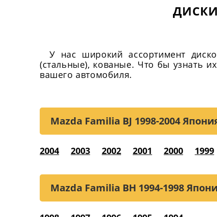
ДИСКИ
У нас широкий ассортимент диско
(стальные), кованые. Что бы узнать 
вашего автомобиля.
Mazda Familia BJ
1998-2004 Япони
2004
2003
2002
2001
2000
1999
Mazda Familia BH
1994-1998 Япон