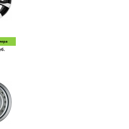
мера
уб.