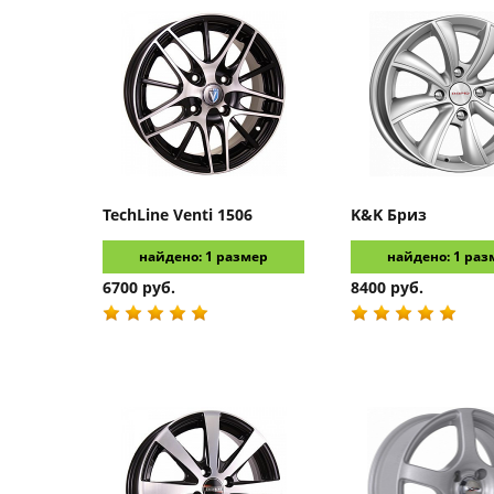
TechLine
Venti 1506
K&K
Бриз
найдено: 1 размер
найдено: 1 раз
6700 руб.
8400 руб.