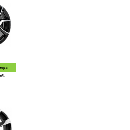
мера
уб.