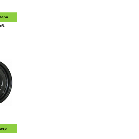
мера
уб.
змер