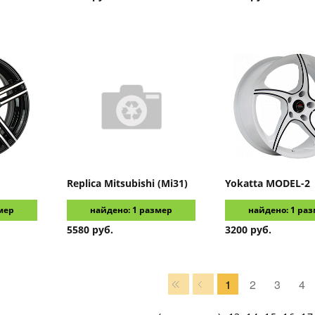
Replica
Mitsubishi (Mi31)
Yokatta
MODEL-2
мер
найдено: 1 размер
найдено: 1 ра
5580 руб.
3200 руб.
1
2
3
4