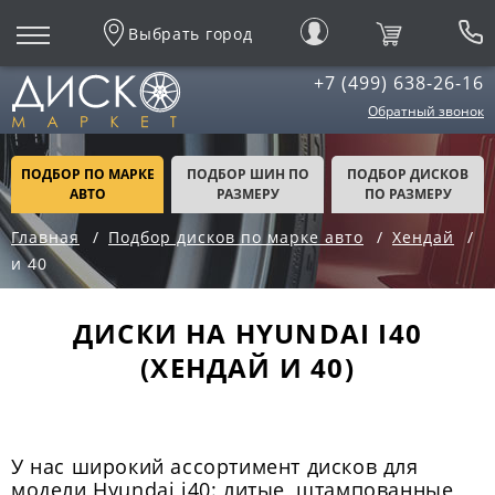
Выбрать город
+7 (499) 638-26-16
Обратный звонок
ПОДБОР ПО МАРКЕ
ПОДБОР ШИН ПО
ПОДБОР ДИСКОВ
АВТО
РАЗМЕРУ
ПО РАЗМЕРУ
Главная
Подбор дисков по марке авто
Хендай
и 40
ДИСКИ НА HYUNDAI I40
(ХЕНДАЙ И 40)
У нас широкий ассортимент дисков для
модели Hyundai i40: литые, штампованные