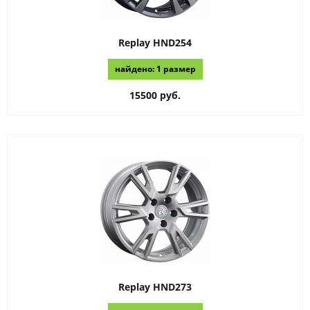
Replay
HND254
найдено: 1 размер
15500 руб.
Replay
HND273