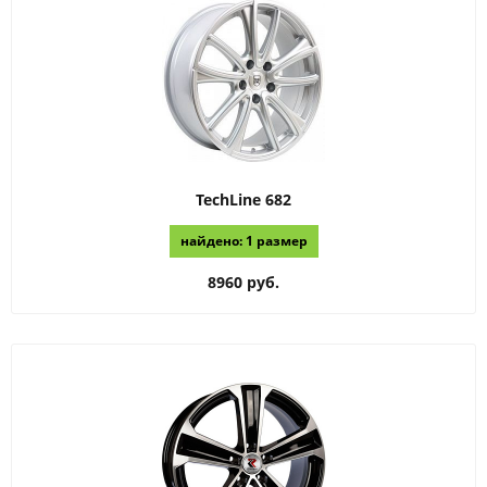
TechLine
682
найдено: 1 размер
8960 руб.