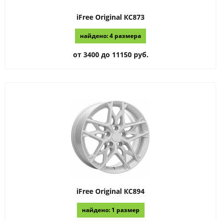
iFree Original
КС873
найдено: 4 размера
от 3400 до 11150 руб.
iFree Original
КС894
найдено: 1 размер