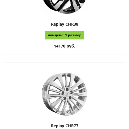
Replay
CHR38
найдено: 1 размер
14170 руб.
Replay
CHR77