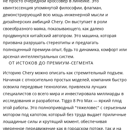
не просто очередной кроссовер в линейке. Это
квинтэссенция упомянутой философии, флагман,
демонстрирующий всю мощь инженерной мысли и
дизайнерских амбиций Chery. Он выступает в роли
своеобразного маяка, показывающего, как далеко
продвинулся китайский автопром. Это машина, которая
призвана разрушать стереотипы и предлагать
полноценный премиум-опыт, будь то динамика, комфорт или
арсенал интеллектуальных систем.
ОТ ИСТОКОВ ДО ПРЕМИУМ-СЕГМЕНТА
Историю Chery можно описать как стремительный подъем.
Начиная с относительно простых моделей, компания быстро
освоила передовые технологии, привлекла лучших
специалистов со всего мира и инвестировала миллиарды в
исследования и разработки. Tiggo 8 Pro Max — яркий плод
этой работы. Это полноприводный "тяжеловес" с серьезным
мотором под капотом, который без труда выдает приличные
лошадиные силы и крутящий момент, обеспечивая
уверенное передвижение как в городском потоке, так и на