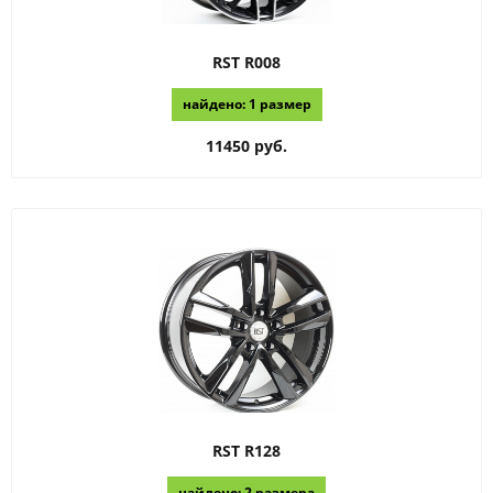
RST
R008
найдено: 1 размер
11450 руб.
RST
R128
найдено: 2 размера