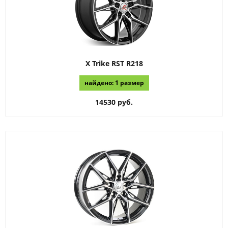
X Trike RST
R218
найдено: 1 размер
14530 руб.