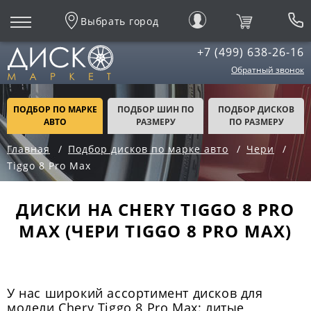
Выбрать город
+7 (499) 638-26-16
Обратный звонок
ПОДБОР ПО МАРКЕ
ПОДБОР ШИН ПО
ПОДБОР ДИСКОВ
АВТО
РАЗМЕРУ
ПО РАЗМЕРУ
Главная
Подбор дисков по марке авто
Чери
Tiggo 8 Pro Max
ДИСКИ НА CHERY TIGGO 8 PRO
MAX (ЧЕРИ TIGGO 8 PRO MAX)
У нас широкий ассортимент дисков для
модели Chery Tiggo 8 Pro Max: литые,