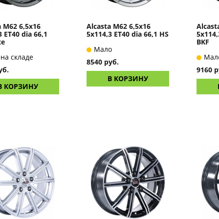
a M62 6,5x16
Alcasta M62 6,5x16
Alcast
3 ET40 dia 66,1
5x114,3 ET40 dia 66,1 HS
5x114,
te
BKF
Мало
 на складе
Мал
8540 руб.
уб.
9160 р
В КОРЗИНУ
В КОРЗИНУ