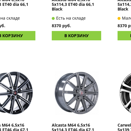
3 ET40 dia 66,1
5x114,3 ET40 dia 66,1
5x114,
Black
Black
 на складе
Есть на складе
Мал
уб.
8370 руб.
8370 р
В КОРЗИНУ
В КОРЗИНУ
a M64 6,5x16
Alcasta M64 6,5x16
Carwel
3 ET46 dia 67,1
5x114,3 ET46 dia 67,1
5x139,