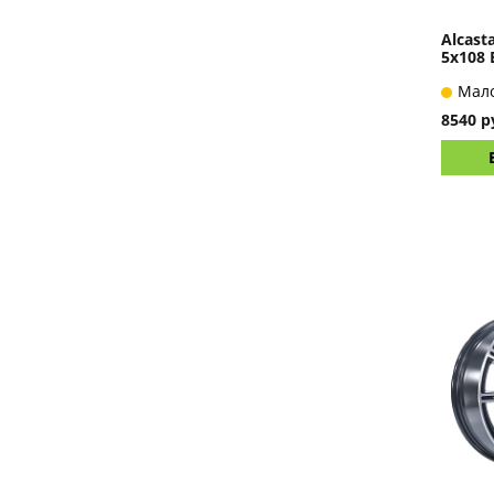
Alcast
5x108 
Мал
8540 р