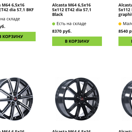
a M64 6,5x16
Alcasta M64 6,5x16
Alcast
ET42 dia 57,1 BKF
5x112 ET42 dia 57,1
5x112 
Black
graphi
 на складе
Есть на складе
Мал
уб.
8370 руб.
8540 р
В КОРЗИНУ
В КОРЗИНУ
a M64 6,5x16
Alcasta M64 6,5x16
Alcast