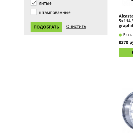
литые
штампованные
Alcast
5x114,
graphi
Есть
8370 р