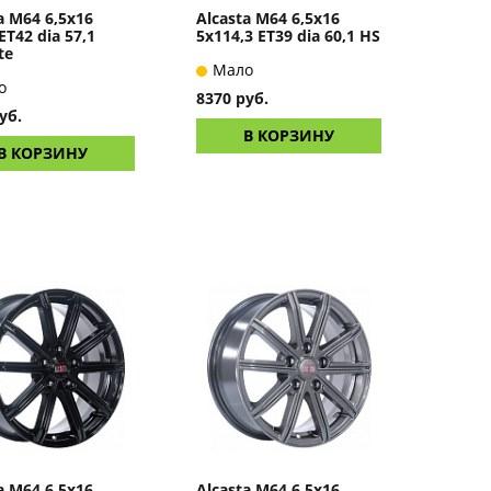
a M64 6,5x16
Alcasta M64 6,5x16
ET42 dia 57,1
5x114,3 ET39 dia 60,1 HS
te
Мало
о
8370 руб.
уб.
В КОРЗИНУ
В КОРЗИНУ
a M64 6,5x16
Alcasta M64 6,5x16