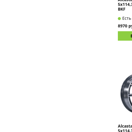
5x114,
BKF
Есть
8970 р
Alcast
5x114,