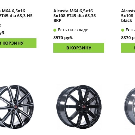
a M64 6,5x16
Alcasta M64 6,5x16
Alcast
ET45 dia 63,3 HS
5x108 ET45 dia 63,35
5x108 
BKF
black
о
Есть на складе
Есть
уб.
8970 руб.
8370 р
В КОРЗИНУ
В КОРЗИНУ