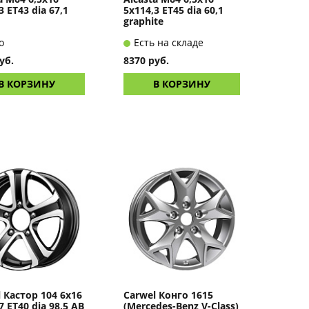
3 ET43 dia 67,1
5x114,3 ET45 dia 60,1
graphite
о
Есть на складе
уб.
8370 руб.
В КОРЗИНУ
В КОРЗИНУ
 Кастор 104 6x16
Carwel Конго 1615
7 ET40 dia 98,5 AB
(Mercedes-Benz V-Class)