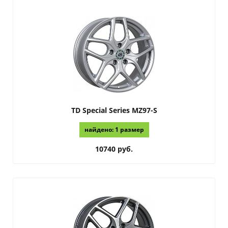
TD Special Series
MZ97-S
найдено: 1 размер
10740 руб.