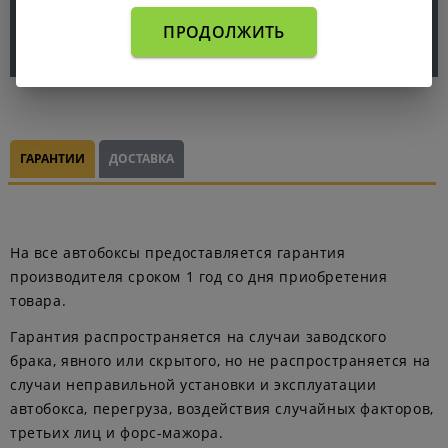
ПРОДОЛЖИТЬ
ГАРАНТИИ
ДОСТАВКА
На все автобоксы предоставляется гарантия
производителя сроком 1 год со дня приобретения
товара.
Гарантия распространяется на случаи заводского
брака, явного или скрытого, но не распространяется на
случаи неправильной установки и эксплуатации
автобокса, перегруза, воздействия случайных факторов,
третьих лиц и форс-мажора.