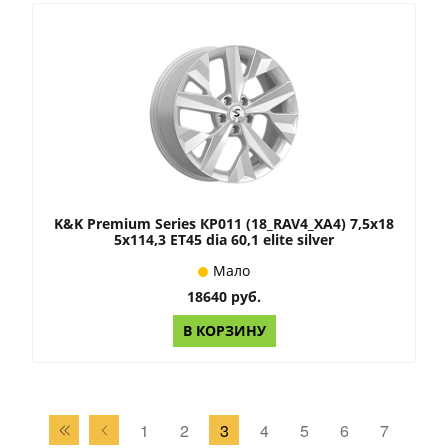
K&K Premium Series КР011 (18_RAV4_XA4) 7,5x18
5x114,3 ET45 dia 60,1 elite silver
Мало
18640 руб.
В КОРЗИНУ
1
2
3
4
5
6
7